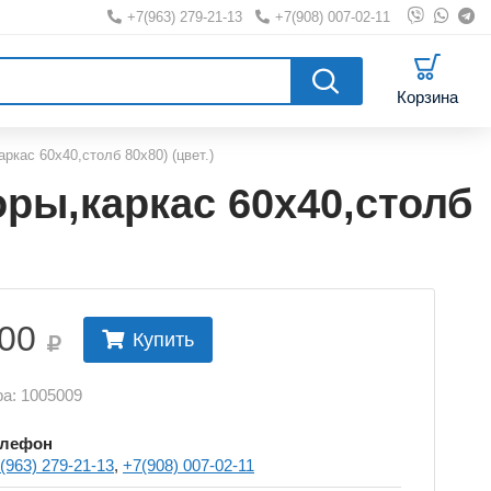
+7(963) 279-21-13
|
+7(908) 007-02-11
|
Корзина
кас 60х40,столб 80х80) (цвет.)
ры,каркас 60х40,столб
00
Купить
ра: 1005009
елефон
(963) 279-21-13
,
+7(908) 007-02-11