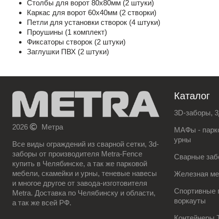
Столбы для ворот 80х80мм (2 штуки)
Каркас для ворот 60х40мм (2 створки)
Петли для установки створок (4 штуки)
Проушины (1 комплект)
Фиксаторы створок (2 штуки)
Заглушки ПВХ (2 штуки)
Каталог
3D-заборы, 3
2026
Метра
МАФы - парко
урны
Все виды ограждений из сварной сетки, 3d-
заборы от производителя Metra-Fence
Сварные заб
купить в Челябинске, а так же парковой
мебели, скамейки и урны, теневые навесы
Железная м
и многое другое от завода-изготовителя
Спортивные 
Metra. Доставка по Челябинску и области,
воркауты
а так же всей РФ.
Контейнеры 