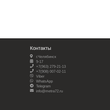
Контакты
г.Челябинск
9-17
+7(963) 279-21-13
+7(908) 007-02-11
Viber
WhatsApp
Telegram
info@metra72.ru