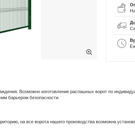
О
На
До
Са
В
Еж
аждения. Возможно изготовление распашных ворот по индивидуа
ним барьером безопасности.
риторию, на все ворота нашего производства возможна установ