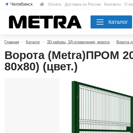
|
Оплата
|
Доставка по России
|
Контакты
|
О ко
Каталог
—
—
—
Главная
Каталог
3D-заборы, 3Д-ограждения, ворота
Ворота д
Ворота (Metra)ПРОМ 2
80х80) (цвет.)