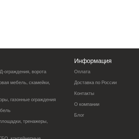
Информация
Д-ограждения, ворота
Оплата
вая мебель, скамейки,
Доставка по России
Контакты
оры, газонные ограждения
О компании
ебель
Блог
площадки, тренажеры,
ТБО, контейнерные