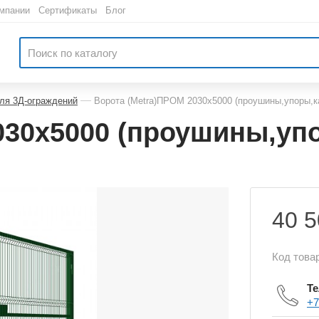
мпании
|
Сертификаты
|
Блог
—
ля 3Д-ограждений
Ворота (Metra)ПРОМ 2030х5000 (проушины,упоры,кар
030х5000 (проушины,упо
40 5
Код това
Т
+7