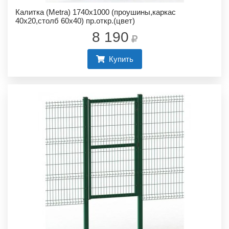
Калитка (Metra) 1740х1000 (проушины,каркас
40х20,столб 60х40) пр.откр.(цвет)
8 190
Купить