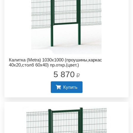
Калитка (Metra) 1030х1000 (проушины,каркас
40х20,столб 60х40) пр.откр.(цвет.)
5 870
Купить